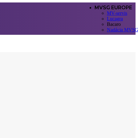
MVSG EUROPE
MV-servis
Lucagra
Bacaro
Nadácia MVS