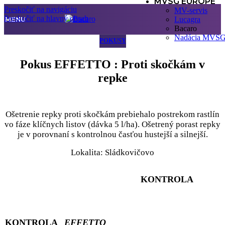
MVSG EUROPE
Preskočiť na navigáciu
MV-servis
Preskočiť na hlavný obsah
MENU
Lucagra
Bacaro
Nadácia MVS
POKUSY
Pokus EFFETTO : Proti skočkám v
repke
Ošetrenie repky proti skočkám prebiehalo postrekom rastlín
vo fáze klíčnych listov (dávka 5 l/ha). Ošetrený porast repky
je v porovnaní s kontrolnou časťou hustejší a silnejší.
Lokalita: Sládkovičovo
KONTROLA
KONTROLA
EFFETTO